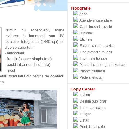
Tipografie
Afise
Agende si calendare
Carti, brosuri, reviste
Printuri cu ecosolvent, foarte
Diplome
rezistent la intemperii sau UV,
Etichete
rezolutie fotografica (1440 dpi) pe
Facturi, chitante, avize
diverse suporturi:
Fise protectia muncii
- autocolant
Imprimate tipizate
- frontlit (banner simpla fata)
- backlit (banner dubla fata)
Mape si cataloage prezentare
- mesh
Pliante. fluturasi
tati formularul din pagina de
contact.
Vederi, felicitari
imp.
Copy Center
Invitatii
Design publicitar
Imprimari textile
Insigne
Listari
Print digital color