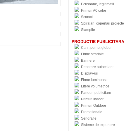
Ecusoane, legitimatii
Printuri A0 color
Scanari
Spiralari, copertari proiecte
Stampile
PRODUCTIE PUBLICITARA
Cani, perne, globuri
Firme stradale
Bannere
Decorare autocolant
Display-uri
Firme luminoase
Litere volumetrice
Panouri publicitare
Printuri Indoor
Printuri Outdoor
Promotionale
Serigrafie
Sisteme de expunere