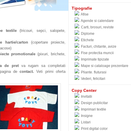
Tipografie
Afise
Agende si calendare
Carti, brosuri, reviste
pe textile
(tricouri, sepci, salopete,
Diplome
Etichete
pe hartie/carton
(copertare proiecte,
Facturi, chitante, avize
 sacose)
Fise protectia muncii
biecte promotionale
(pixuri, brichete,
Imprimate tipizate
rta de pret
va rugam sa completati
Mape si cataloage prezentare
n pagina de
contact.
Veti primi oferta
Pliante. fluturasi
Vederi, felicitari
Copy Center
Invitatii
Design publicitar
Imprimari textile
Insigne
Listari
Print digital color