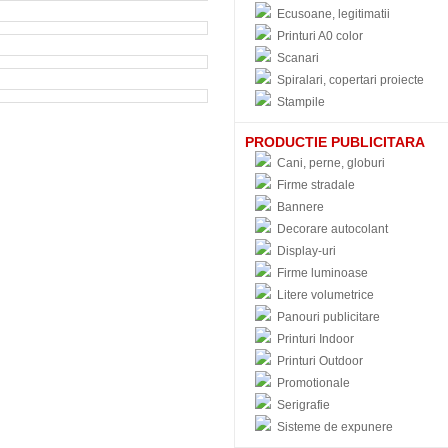
Ecusoane, legitimatii
Printuri A0 color
Scanari
Spiralari, copertari proiecte
Stampile
PRODUCTIE PUBLICITARA
Cani, perne, globuri
Firme stradale
Bannere
Decorare autocolant
Display-uri
Firme luminoase
Litere volumetrice
Panouri publicitare
Printuri Indoor
Printuri Outdoor
Promotionale
Serigrafie
Sisteme de expunere