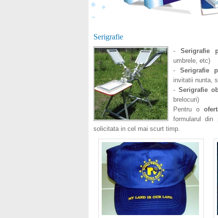
Serigrafie
-
Serigrafie 
umbrele, etc)
-
Serigrafie 
invitatii nunta,
-
Serigrafie o
brelocuri)
Pentru o
ofe
formularul di
solicitata in cel mai scurt timp.