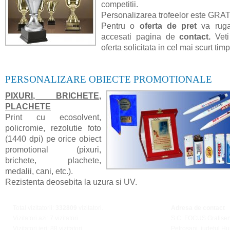
competitii.
Personalizarea trofeelor este GRA
Pentru o
oferta de pret
va rug
accesati pagina de
contact.
Veti
oferta solicitata in cel mai scurt timp
PERSONALIZARE OBIECTE PROMOTIONALE
PIXURI, BRICHETE,
PLACHETE
Print cu ecosolvent,
policromie, rezolutie foto
(1440 dpi) pe orice obiect
promotional (pixuri,
brichete, plachete,
medalii, cani, etc.).
Rezistenta deosebita la uzura si UV.
Total vizitatorii:
332809
vizitatori.
Adresa de contact
Vizitatori azi: 7 vizitatori.
S.C. FOCUS Grafiser
Vizitatori ieri: 88 vizitatori.
Petrosani, judetul H