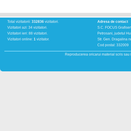
Total vizitatorii:
332836
vizitatori.
Adresa de contact
Vizitatori azi: 34 vizitatori.
S.C. FOCUS Grafiser
Vizitatori ieri: 88 vizitatori.
Petrosani, judetul H
Vizitatori online:
1
vizitator.
Str. Gen. Dragalina nr
Cod postal: 332009
Reproducerea oricarui material scris sau il