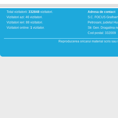
Total vizitatorii:
332848
vizitatori.
Adresa de contact
Vizitatori azi: 46 vizitatori.
S.C. FOCUS Grafiser
Vizitatori ieri: 88 vizitatori.
Petrosani, judetul H
Vizitatori online:
1
vizitator.
Str. Gen. Dragalina nr
Cod postal: 332009
Reproducerea oricarui material scris sau il